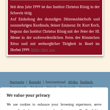
Seit dem Jahr 1999 ist das Institut Christus König in der
Schweiz tätig.
Auf Einladung des damaligen Diözesanbischofs und
nunmehrigen Kardinals, Seiner Eminenz Dr. Kurt Koch,
begann das Institut Christus König mit der Feier der Hl.
Messe in der außerordentlichen Form des Römischen
Ritus und mit seelsorglicher Tätigkeit in Basel im
Herbst 1999.
Mehr über uns
Startseite
|
Kontakt
| International:
Afrika
,
Englisch
,
Frankreich
,
England
,
Irland
,
Italienisch
,
Spanisch
,
Japanisch
We value your privacy
Institutionellen Website :
www.icrsp.org
Copyright © MMXVII Institut Christus König und
We use cookies to enhance your browsing experience, serve
Hohepriester. Alle Rechte vorbehalten.