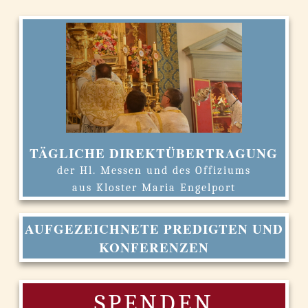
TÄGLICHE DIREKTÜBERTRAGUNG
der Hl. Messen und des Offiziums
aus Kloster Maria Engelport
AUFGEZEICHNETE PREDIGTEN UND
KONFERENZEN
SPENDEN