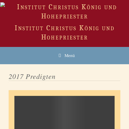
Zum
Inhalt
springen
Institut Christus König und
Hohepriester
Menü
2017 Predigten