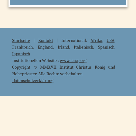
Startseite
|
Kontakt
| International:
Afrika
,
USA
,
Frankreich
,
England
,
Irland
,
Italienisch
,
Spanisch
,
Japanisch
Institutionellen Website :
www.icrsp.org
Copyright © MMXVII Institut Christus König und
Hohepriester. Alle Rechte vorbehalten.
Datenschutzerklärung