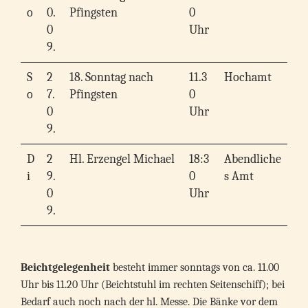
o
0.
Pfingsten
0
0
Uhr
9.
S
2
18. Sonntag nach
11.3
Hochamt
o
7.
Pfingsten
0
0
Uhr
9.
D
2
Hl. Erzengel Michael
18:3
Abendliche
i
9.
0
s Amt
0
Uhr
9.
Beichtgelegenheit
besteht immer sonntags von ca. 11.00
Uhr bis 11.20 Uhr (Beichtstuhl im rechten Seitenschiff); bei
Bedarf auch noch nach der hl. Messe. Die Bänke vor dem