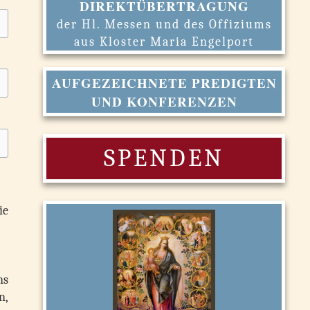
DIREKTÜBERTRAGUNG
der Hl. Messen und des Offiziums
aus Kloster Maria Engelport
AUFGEZEICHNETE PREDIGTEN
UND KONFERENZEN
SPENDEN
ie
ns
n,