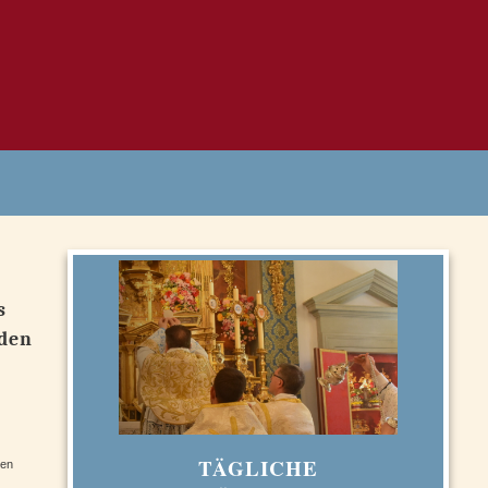
s
nden
TÄGLICHE
ben