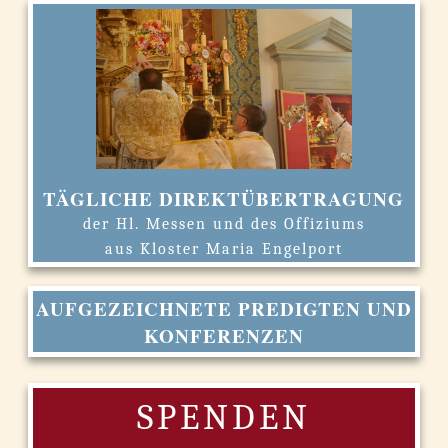
TÄGLICHE DIREKTÜBERTRAGUNG
der Hl. Messen und des Offiziums
aus Kloster Maria Engelport
AUFGEZEICHNETE PREDIGTEN UND
KONFERENZEN
SPENDEN