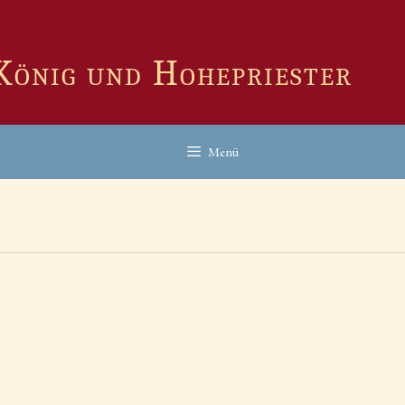
 König und Hohepriester
Menü