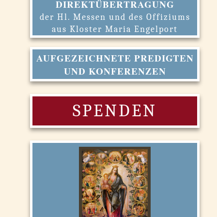
DIREKTÜBERTRAGUNG
der Hl. Messen und des Offiziums
aus Kloster Maria Engelport
AUFGEZEICHNETE PREDIGTEN
UND KONFERENZEN
SPENDEN