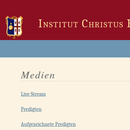
Zum
Inhalt
springen
Institut Christus
Medien
Live Stream
Predigten
Aufgezeichnete Predigten