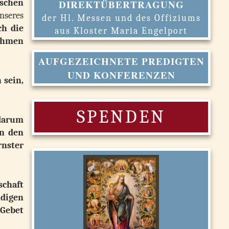
ischen
DIREKTÜBERTRAGUNG
nseres
der Hl. Messen und des Offiziums
ch die
aus Kloster Maria Engelport
nahmen
AUFGEZEICHNETE PREDIGTEN
UND KONFERENZEN
 sein,
SPENDEN
 darum
in den
rnster
schaft
ndigen
 Gebet