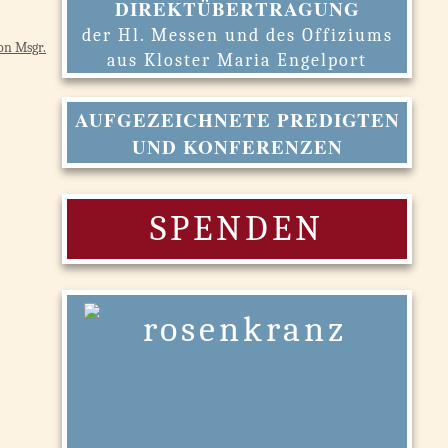
DIREKTÜBERTRAGUNG
der Hl. Messen und des Offiziums
on Msgr.
aus Kloster Maria Engelport
AUFGEZEICHNETE PREDIGTEN
UND KONFERENZEN
SPENDEN