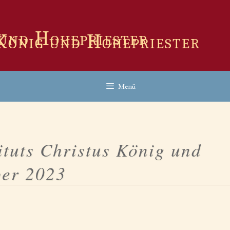
 König und Hohepriester
Menü
ituts Christus König und
ber 2023