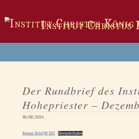
Zum
Inhalt
springen
Institut Christus
Der Rundbrief des Inst
Hohepriester – Dezem
30/08/2024
Regnat Brief 82 D23
Herunterladen