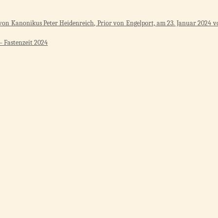
von Kanonikus Peter Heidenreich, Prior von Engelport, am 23. Januar 2024 v
– Fastenzeit 2024