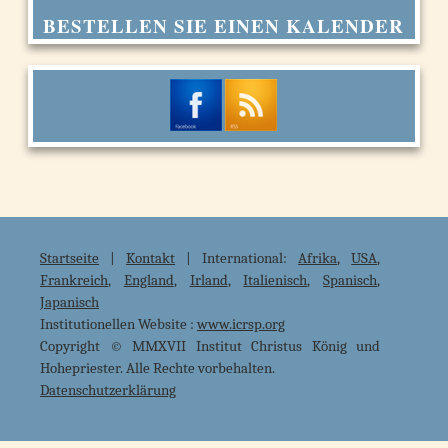
BESTELLEN SIE EINEN KALENDER
Startseite
|
Kontakt
| International:
Afrika
,
USA
,
Frankreich
,
England
,
Irland
,
Italienisch
,
Spanisch
,
Japanisch
Institutionellen Website :
www.icrsp.org
Copyright © MMXVII Institut Christus König und
Hohepriester. Alle Rechte vorbehalten.
Datenschutzerklärung