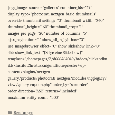
[ngg_images source=”galleries” container_ids=”47″
display_type=”photocrati-nextgen_basic_thumbnails”
override_thumbnail_settings=”0″ thumbnail_width=”240″
thumbnail_height=”160″ thumbnail_crop=”1″
images_per_page=”20″ number_of_columns=”5″
ajax_pagination=”1″ show_all_in_lightbox=”0″
use_imagebrowser_effect=”0″ show_slideshow_link=”0″
slideshow_link_text=”[Zeige eine Slideshow]”
template=”/homepages/7/d666464049/htdocs/clickandbu
ilds/InstitutChristusKnigundHohepriester/wp-
content/plugins/nextgen-
gallery/products/photocrati_nextgen/modules/ngglegacy/
view/gallery-caption.php” order_by=”sortorder”
order_direction=”ASC” returns=”included”
maximum_entity_count=”500″]
Kategorien
Berufungen