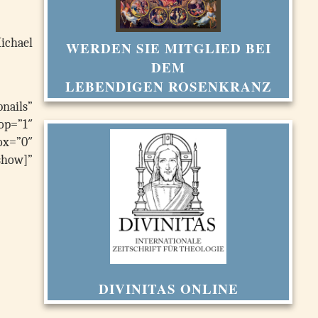
Michael
WERDEN SIE MITGLIED BEI
 2016
DEM
LEBENDIGEN ROSENKRANZ
nails”
op=”1″
x=”0″
show]”
DIVINITAS ONLINE