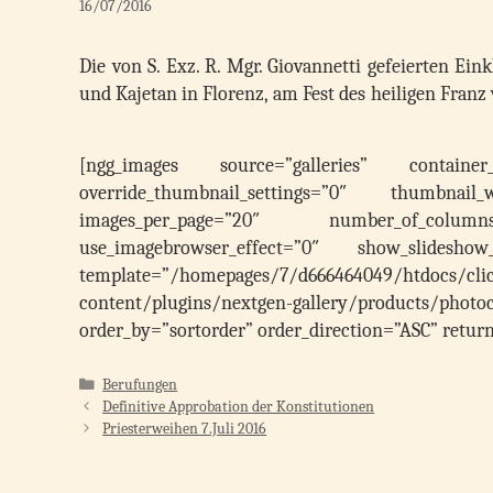
16/07/2016
Die von S. Exz. R. Mgr. Giovannetti gefeierten Ein
und Kajetan in Florenz, am Fest 
[ngg_images source=”galleries” container_id
override_thumbnail_settings=”0″ thumbnail
images_per_page=”20″ number_of_column
use_imagebrowser_effect=”0″ show_slidesho
template=”/homepages/7/d666464049/htdocs/clic
content/plugins/nextgen-gallery/products/photoc
order_by=”sortorder” order_direction=”ASC” ret
Kategorien
Berufungen
Definitive Approbation der Konstitutionen
Priesterweihen 7.Juli 2016