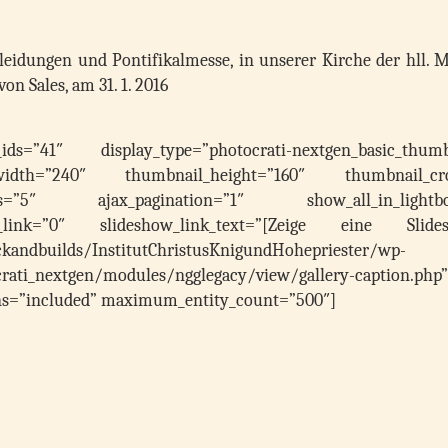
kleidungen und Pontifikalmesse, in unserer Kirche der hll. 
des heiligen Franz von Sales, am 31. 1.
s=”41″ display_type=”photocrati-nextgen_basic_thumb
_width=”240″ thumbnail_height=”160″ thumbnail_cr
s=”5″ ajax_pagination=”1″ show_all_in_lightbo
w_link=”0″ slideshow_link_text=”[Zeige eine Slide
kandbuilds/InstitutChristusKnigundHohepriester/wp-
rati_nextgen/modules/ngglegacy/view/gallery-caption.php”
urns=”included” maximum_entity_count=”500″]