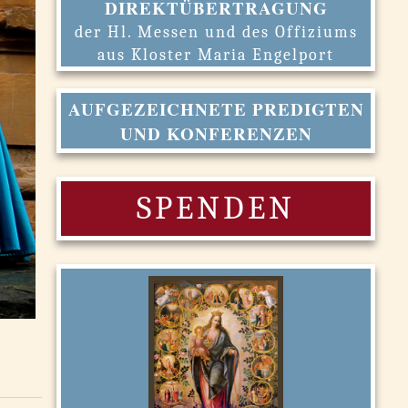
DIREKTÜBERTRAGUNG
der Hl. Messen und des Offiziums
aus Kloster Maria Engelport
AUFGEZEICHNETE PREDIGTEN
UND KONFERENZEN
SPENDEN