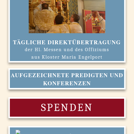
TÄGLICHE DIREKTÜBERTRAGUNG
der Hl. Messen und des Offiziums
aus Kloster Maria Engelport
AUFGEZEICHNETE PREDIGTEN UND
KONFERENZEN
SPENDEN