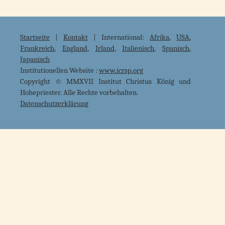
Startseite
|
Kontakt
| International:
Afrika
,
USA
,
Frankreich
,
England
,
Irland
,
Italienisch
,
Spanisch
,
Japanisch
Institutionellen Website :
www.icrsp.org
Copyright © MMXVII Institut Christus König und
Hohepriester. Alle Rechte vorbehalten.
Datenschutzerklärung