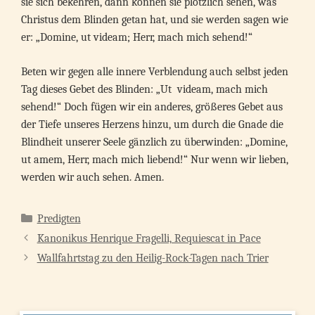
sie sich bekehren, dann können sie plötzlich sehen, was
Christus dem Blinden getan hat, und sie werden sagen wie
er: „Domine, ut videam; Herr, mach mich sehend!“
Beten wir gegen alle innere Verblendung auch selbst jeden
Tag dieses Gebet des Blinden: „Ut videam, mach mich
sehend!“ Doch fügen wir ein anderes, größeres Gebet aus
der Tiefe unseres Herzens hinzu, um durch die Gnade die
Blindheit unserer Seele gänzlich zu überwinden: „Domine,
ut amem, Herr, mach mich liebend!“ Nur wenn wir lieben,
werden wir auch sehen. Amen.
Kategorien
Predigten
Kanonikus Henrique Fragelli, Requiescat in Pace
Wallfahrtstag zu den Heilig-Rock-Tagen nach Trier