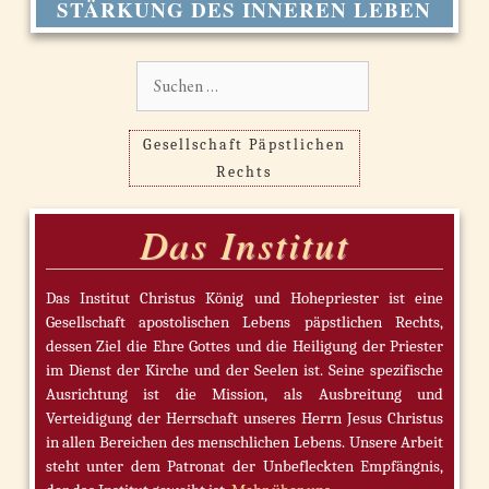
STÄRKUNG DES INNEREN LEBEN
Suchen
nach:
Gesellschaft Päpstlichen
Rechts
Das Institut
Das Institut Christus König und Hohepriester ist eine
Gesellschaft apostolischen Lebens päpstlichen Rechts,
dessen Ziel die Ehre Gottes und die Heiligung der Priester
im Dienst der Kirche und der Seelen ist. Seine spezifische
Ausrichtung ist die Mission, als Ausbreitung und
Verteidigung der Herrschaft unseres Herrn Jesus Christus
in allen Bereichen des menschlichen Lebens. Unsere Arbeit
steht unter dem Patronat der Unbefleckten Empfängnis,