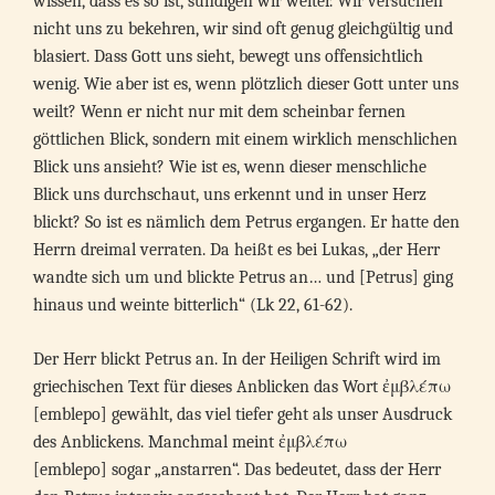
wissen, dass es so ist, sündigen wir weiter. Wir versuchen
nicht uns zu bekehren, wir sind oft genug gleichgültig und
blasiert. Dass Gott uns sieht, bewegt uns offensichtlich
wenig. Wie aber ist es, wenn plötzlich dieser Gott unter uns
weilt? Wenn er nicht nur mit dem scheinbar fernen
göttlichen Blick, sondern mit einem wirklich menschlichen
Blick uns ansieht? Wie ist es, wenn dieser menschliche
Blick uns durchschaut, uns erkennt und in unser Herz
blickt? So ist es nämlich dem Petrus ergangen. Er hatte den
Herrn dreimal verraten. Da heißt es bei Lukas, „der Herr
wandte sich um und blickte Petrus an… und [Petrus] ging
hinaus und weinte bitterlich“ (Lk 22, 61-62).
Der Herr blickt Petrus an. In der Heiligen Schrift wird im
griechischen Text für dieses Anblicken das Wort ἐμβλέπω
[emblepo] gewählt, das viel tiefer geht als unser Ausdruck
des Anblickens. Manchmal meint ἐμβλέπω
[emblepo] sogar „anstarren“. Das bedeutet, dass der Herr