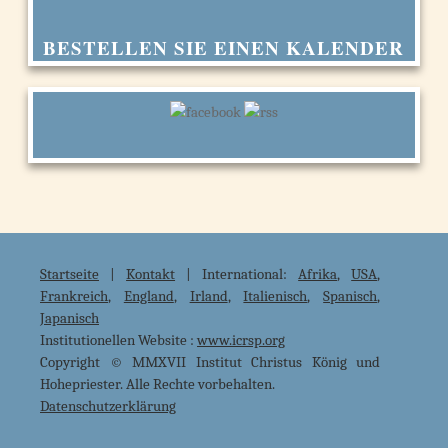
BESTELLEN SIE EINEN KALENDER
Startseite
|
Kontakt
| International:
Afrika
,
USA
,
Frankreich
,
England
,
Irland
,
Italienisch
,
Spanisch
,
Japanisch
Institutionellen Website :
www.icrsp.org
Copyright © MMXVII Institut Christus König und
Hohepriester. Alle Rechte vorbehalten.
Datenschutzerklärung