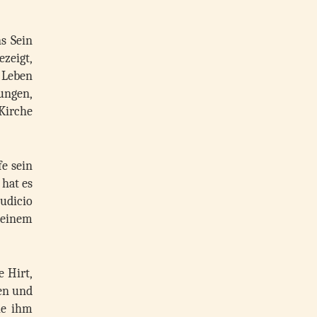
ns Sein
ezeigt,
 Leben
ungen,
Kirche
fe sein
 hat es
udicio
 einem
e Hirt,
ren und
die ihm