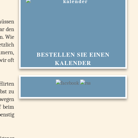
 müssen
ar den
n. Wie
tzlich
ümern,
BESTELLEN SIE EINEN
wir oft
KALENDER
 Hirten
bst zu
swegen
af beim
enstig