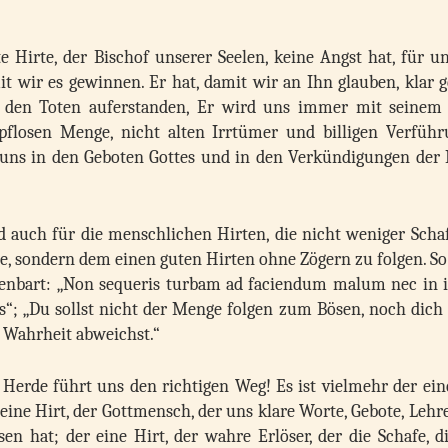
te Hirte, der Bischof unserer Seelen, keine Angst hat, für u
t wir es gewinnen. Er hat, damit wir an Ihn glauben, klar g
on den Toten auferstanden, Er wird uns immer mit seinem
opflosen Menge, nicht alten Irrtümer und billigen Verführ
e uns in den Geboten Gottes und in den Verkündigungen der 
nd auch für die menschlichen Hirten, die nicht weniger Scha
ge, sondern dem einen guten Hirten ohne Zögern zu folgen. So
enbart: „Non sequeris turbam ad faciendum malum nec in i
es“; „Du sollst nicht der Menge folgen zum Bösen, noch dich
r Wahrheit abweichst.“
 Herde führt uns den richtigen Weg! Es ist vielmehr der ein
r eine Hirt, der Gottmensch, der uns klare Worte, Gebote, Leh
en hat; der eine Hirt, der wahre Erlöser, der die Schafe, 