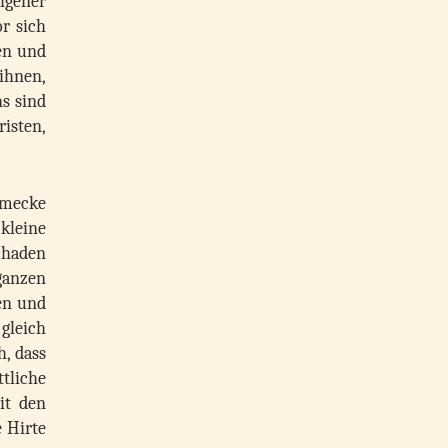
eigener
r sich
gen und
 ihnen,
s sind
risten,
chmecke
 kleine
schaden
ganzen
en und
gleich
, dass
tliche
it den
e Hirte