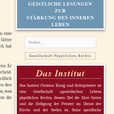
GEISTLICHE LESUNGEN
ZUR
STÄRKUNG DES INNEREN
LEBEN
en eine
Suchen
 Gitter
nach:
ch hat
Gesellschaft Päpstlichen Rechts
enn Er
Das Institut
cheid.
ächlich
fen den
Das Institut Christus König und Hohepriester ist
as, was
eine Gesellschaft apostolischen Lebens
ie die
päpstlichen Rechts, dessen Ziel die Ehre Gottes
und die Heiligung der Priester im Dienst der
Kirche und der Seelen ist. Seine spezifische