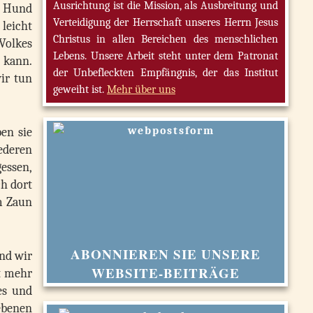
Ausrichtung ist die Mission, als Ausbreitung und
n Hund
Verteidigung der Herrschaft unseres Herrn Jesus
 leicht
Christus in allen Bereichen des menschlichen
Volkes
Lebens. Unsere Arbeit steht unter dem Patronat
n kann.
der Unbefleckten Empfängnis, der das Institut
ir tun
geweiht ist.
Mehr über uns
en sie
ederen
essen,
ch dort
em Zaun
ABONNIEREN SIE UNSERE
nd wir
WEBSITE-BEITRÄGE
t mehr
es und
ebenen