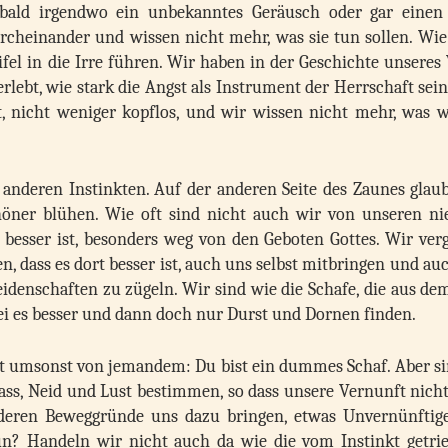
Sobald irgendwo ein unbekanntes Geräusch oder gar eine
durcheinander und wissen nicht mehr, was sie tun sollen. Wie
l in die Irre führen. Wir haben in der Geschichte unseres 
lebt, wie stark die Angst als Instrument der Herrschaft sei
t, nicht weniger kopflos, und wir wissen nicht mehr, was w
anderen Instinkten. Auf der anderen Seite des Zaunes glaub
öner blühen. Wie oft sind nicht auch wir von unseren ni
 besser ist, besonders weg von den Geboten Gottes. Wir verg
n, dass es dort besser ist, auch uns selbst mitbringen und au
eidenschaften zu zügeln. Wir sind wie die Schafe, die aus d
sei es besser und dann doch nur Durst und Dornen finden.
ht umsonst von jemandem: Du bist ein dummes Schaf. Aber si
ass, Neid und Lust bestimmen, so dass unsere Vernunft nich
anderen Beweggründe uns dazu bringen, etwas Unvernünftig
un? Handeln wir nicht auch da wie die vom Instinkt getri