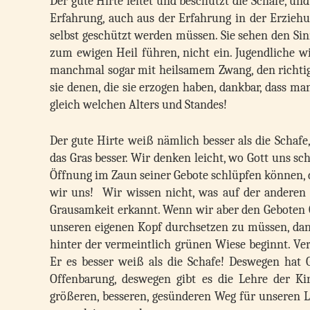
Der gute Hirte leitet und beschützt die Schafe, u
Erfahrung, auch aus der Erfahrung in der Erzieh
selbst geschützt werden müssen. Sie sehen den Sin
zum ewigen Heil führen, nicht ein. Jugendliche wi
manchmal sogar mit heilsamem Zwang, den richtig
sie denen, die sie erzogen haben, dankbar, dass man
gleich welchen Alters und Standes!
Der gute Hirte weiß nämlich besser als die Schafe
das Gras besser. Wir denken leicht, wo Gott uns sc
Öffnung im Zaun seiner Gebote schlüpfen können, d
wir uns! Wir wissen nicht, was auf der anderen 
Grausamkeit erkannt. Wenn wir aber den Geboten 
unseren eigenen Kopf durchsetzen zu müssen, dann
hinter der vermeintlich grünen Wiese beginnt. Ve
Er es besser weiß als die Schafe! Deswegen hat 
Offenbarung, deswegen gibt es die Lehre der Ki
größeren, besseren, gesünderen Weg für unseren Le