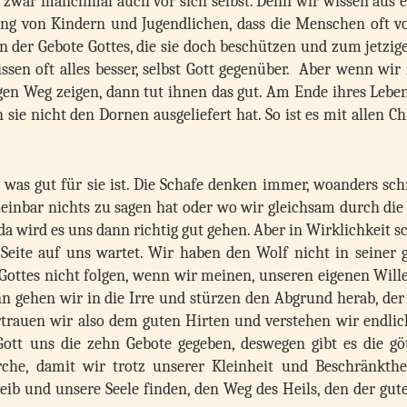
nd zwar manchmal auch vor sich selbst. Denn wir wissen aus 
ung von Kindern und Jugendlichen, dass die Menschen oft vo
n der Gebote Gottes, die sie doch beschützen und zum jetzi
ssen oft alles besser, selbst Gott gegenüber. Aber wenn wir
en Weg zeigen, dann tut ihnen das gut. Am Ende ihres Leben
 sie nicht den Dornen ausgeliefert hat. So ist es mit allen Ch
, was gut für sie ist. Die Schafe denken immer, woanders s
heinbar nichts zu sagen hat oder wo wir gleichsam durch die
a wird es uns dann richtig gut gehen. Aber in Wirklichkeit 
Seite auf uns wartet. Wir haben den Wolf nicht in seiner 
Gottes nicht folgen, wenn wir meinen, unseren eigenen Will
 gehen wir in die Irre und stürzen den Abgrund herab, der 
rtrauen wir also dem guten Hirten und verstehen wir endlich
Gott uns die zehn Gebote gegeben, deswegen gibt es die göt
rche, damit wir trotz unserer Kleinheit und Beschränkthe
ib und unsere Seele finden, den Weg des Heils, den der gut