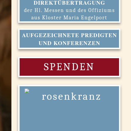
DIREKTÜBERTRAGUNG
der Hl. Messen und des Offiziums
aus Kloster Maria Engelport
AUFGEZEICHNETE PREDIGTEN
UND KONFERENZEN
SPENDEN