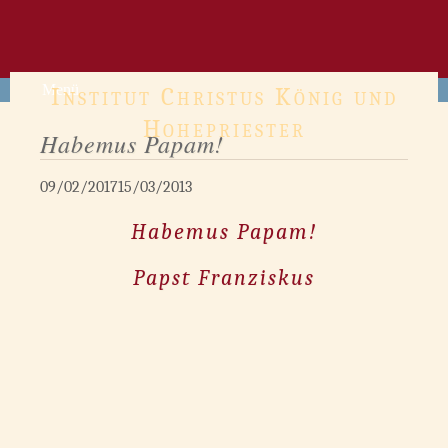
Zum
Inhalt
springen
Menü
Institut Christus König und
Hohepriester
Habemus Papam!
09/02/2017
15/03/2013
Habemus Papam!
Papst Franziskus