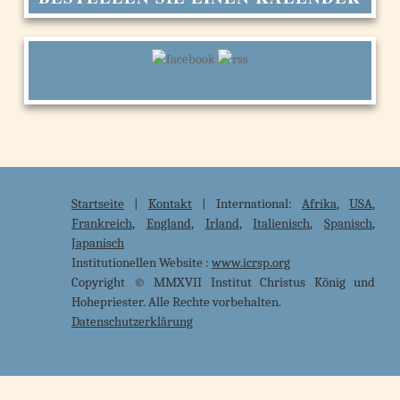
Startseite
|
Kontakt
| International:
Afrika
,
USA
,
Frankreich
,
England
,
Irland
,
Italienisch
,
Spanisch
,
Japanisch
Institutionellen Website :
www.icrsp.org
Copyright © MMXVII Institut Christus König und
Hohepriester. Alle Rechte vorbehalten.
Datenschutzerklärung