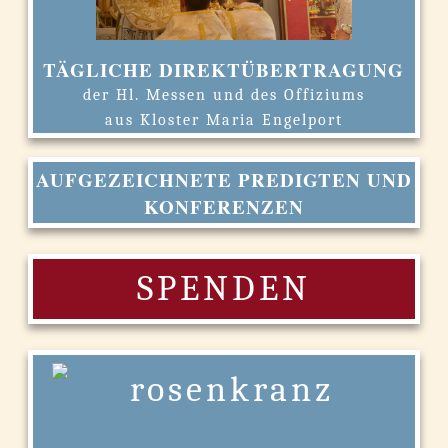
TÄGLICHE DIREKTÜBERTRAGUNG
der Hl. Messen und des Offiziums
aus Kloster Maria Engelport
AUFGEZEICHNETE PREDIGTEN UND
KONFERENZEN
SPENDEN