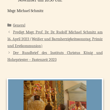
November um 18.30 Uhr.
Msgr. Michael Schmitz
Kategorien
General
Predigt Msgr. Prof. Dr. Dr. Rudolf Michael Schmitz am
16. April 2023 (Weißer und Barmherzigkeitssonntag, Primiz
und Erstkommunion)
Der Rundbrief des Instituts Christus König und
Hohepriester – Fastenzeit 2023