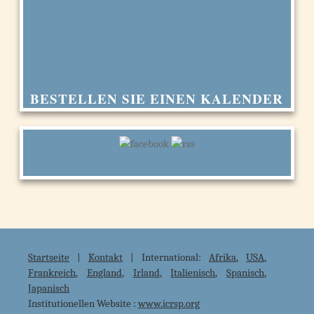
BESTELLEN SIE EINEN KALENDER
Startseite
|
Kontakt
| International:
Afrika
,
USA
,
Frankreich
,
England
,
Irland
,
Italienisch
,
Spanisch
,
Japanisch
Institutionellen Website :
www.icrsp.org