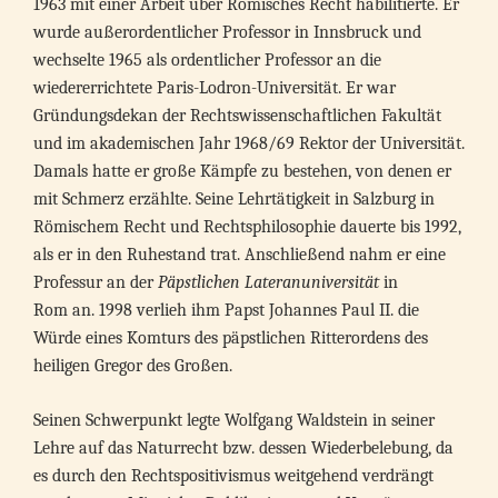
1963 mit einer Arbeit über Römisches Recht habilitierte. Er
wurde außerordentlicher Professor in Innsbruck und
wechselte 1965 als ordentlicher Professor an die
wiedererrichtete Paris-Lodron-Universität. Er war
Gründungsdekan der Rechtswissenschaftlichen Fakultät
und im akademischen Jahr 1968/69 Rektor der Universität.
Damals hatte er große Kämpfe zu bestehen, von denen er
mit Schmerz erzählte. Seine Lehrtätigkeit in Salzburg in
Römischem Recht und Rechtsphilosophie dauerte bis 1992,
als er in den Ruhestand trat. Anschließend nahm er eine
Professur an der
Päpstlichen Lateranuniversität
in
Rom an. 1998 verlieh ihm Papst Johannes Paul II. die
Würde eines Komturs des päpstlichen Ritterordens des
heiligen Gregor des Großen.
Seinen Schwerpunkt legte Wolfgang Waldstein in seiner
Lehre auf das Naturrecht bzw. dessen Wiederbelebung, da
es durch den Rechtspositivismus weitgehend verdrängt