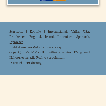
Startseite
|
Kontakt
| International:
Afrika
,
USA
,
Frankreich
,
England
,
Irland
,
Italienisch
,
Spanisch
,
Japanisch
Institutionellen Website :
www.icrsp.org
Copyright © MMXVII Institut Christus König und
Hohepriester. Alle Rechte vorbehalten.
Datenschutzerklärung