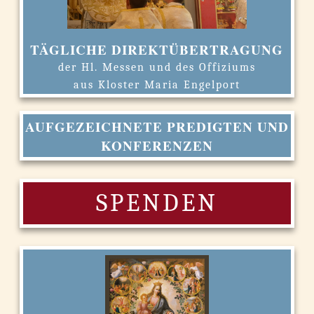
TÄGLICHE DIREKTÜBERTRAGUNG
der Hl. Messen und des Offiziums
aus Kloster Maria Engelport
AUFGEZEICHNETE PREDIGTEN UND
KONFERENZEN
SPENDEN