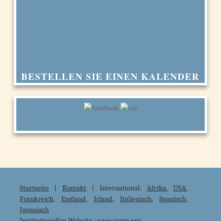
BESTELLEN SIE EINEN KALENDER
Startseite
|
Kontakt
| International:
Afrika
,
USA
,
Frankreich
,
England
,
Irland
,
Italienisch
,
Spanisch
,
Japanisch
Institutionellen Website :
www.icrsp.org