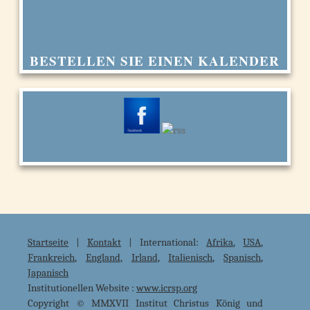
BESTELLEN SIE EINEN KALENDER
Startseite
|
Kontakt
| International:
Afrika
,
USA
,
Frankreich
,
England
,
Irland
,
Italienisch
,
Spanisch
,
Japanisch
Institutionellen Website :
www.icrsp.org
Copyright © MMXVII Institut Christus König und