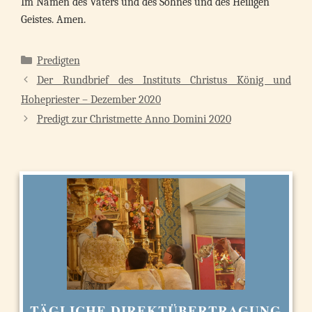
Im Namen des Vaters und des Sohnes und des Heiligen
Geistes. Amen.
Kategorien
Predigten
Der Rundbrief des Instituts Christus König und
Hohepriester – Dezember 2020
Predigt zur Christmette Anno Domini 2020
TÄGLICHE DIREKTÜBERTRAGUNG