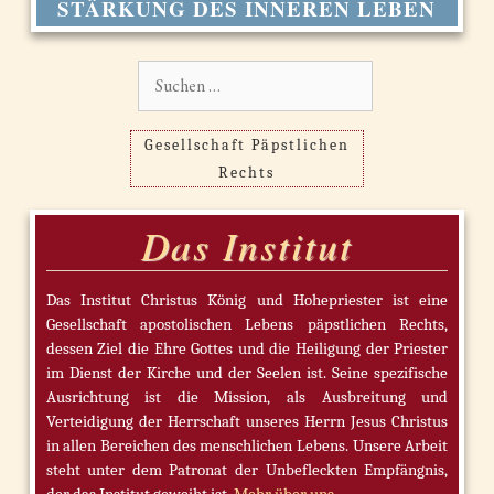
STÄRKUNG DES INNEREN LEBEN
Suchen
nach:
Gesellschaft Päpstlichen
Rechts
Das Institut
Das Institut Christus König und Hohepriester ist eine
Gesellschaft apostolischen Lebens päpstlichen Rechts,
dessen Ziel die Ehre Gottes und die Heiligung der Priester
im Dienst der Kirche und der Seelen ist. Seine spezifische
Ausrichtung ist die Mission, als Ausbreitung und
Verteidigung der Herrschaft unseres Herrn Jesus Christus
in allen Bereichen des menschlichen Lebens. Unsere Arbeit
steht unter dem Patronat der Unbefleckten Empfängnis,
der das Institut geweiht ist.
Mehr über uns