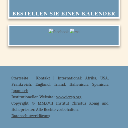
BESTELLEN SIE EINEN KALENDER
Startseite
|
Kontakt
| International:
Afrika
,
USA
,
Frankreich
,
England
,
Irland
,
Italienisch
,
Spanisch
,
Japanisch
Institutionellen Website :
www.icrsp.org
Copyright © MMXVII Institut Christus König und
Hohepriester. Alle Rechte vorbehalten.
Datenschutzerklärung