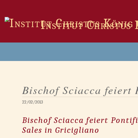
Zum
Inhalt
springen
Institut Christus
Bischof Sciacca feiert 
22/02/2013
Bischof Sciacca feiert Ponti
Sales in Gricigliano