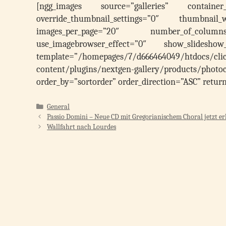
[ngg_images source=”galleries” container_id
override_thumbnail_settings=”0″ thumbnail
images_per_page=”20″ number_of_column
use_imagebrowser_effect=”0″ show_slidesho
template=”/homepages/7/d666464049/htdocs/clic
content/plugins/nextgen-gallery/products/photoc
order_by=”sortorder” order_direction=”ASC” ret
Kategorien
General
Passio Domini – Neue CD mit Gregorianischem Choral jetzt er
Wallfahrt nach Lourdes