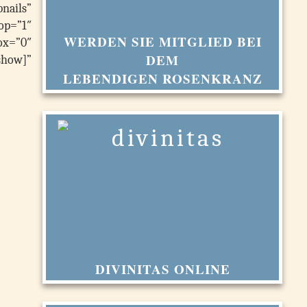
nails”
op=”1″
WERDEN SIE MITGLIED BEI
x=”0″
DEM
show]”
LEBENDIGEN ROSENKRANZ
DIVINITAS ONLINE