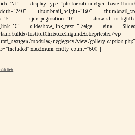
s=”21″ display_type=”photocrati-nextgen_basic_thumb
_width=”240″ thumbnail_height=”160″ thumbnail_cr
s=”5″ ajax_pagination=”0″ show_all_in_lightbo
w_link=”0″ slideshow_link_text=”[Zeige eine Slide
kandbuilds/InstitutChristusKnigundHohepriester/wp-
rati_nextgen/modules/ngglegacy/view/gallery-caption.php”
urns=”included” maximum_entity_count=”500″]
hältlich