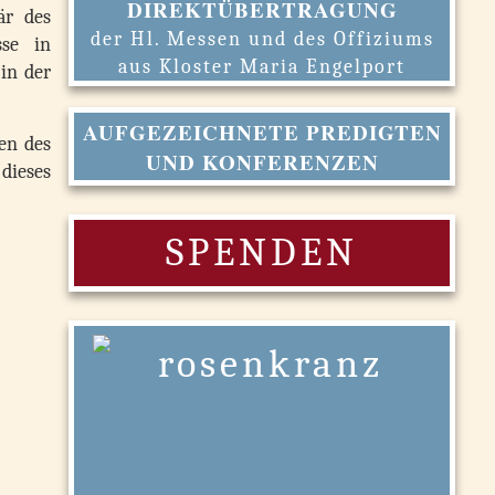
DIREKTÜBERTRAGUNG
är des
der Hl. Messen und des Offiziums
sse in
aus Kloster Maria Engelport
 in der
AUFGEZEICHNETE PREDIGTEN
en des
UND KONFERENZEN
dieses
SPENDEN