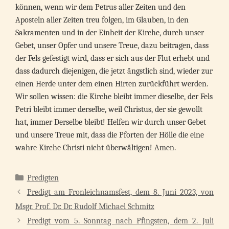
können, wenn wir dem Petrus aller Zeiten und den
Aposteln aller Zeiten treu folgen, im Glauben, in den
Sakramenten und in der Einheit der Kirche, durch unser
Gebet, unser Opfer und unsere Treue, dazu beitragen, dass
der Fels gefestigt wird, dass er sich aus der Flut erhebt und
dass dadurch diejenigen, die jetzt ängstlich sind, wieder zur
einen Herde unter dem einen Hirten zurückführt werden.
Wir sollen wissen: die Kirche bleibt immer dieselbe, der Fels
Petri bleibt immer derselbe, weil Christus, der sie gewollt
hat, immer Derselbe bleibt! Helfen wir durch unser Gebet
und unsere Treue mit, dass die Pforten der Hölle die eine
wahre Kirche Christi nicht überwältigen! Amen.
Kategorien
Predigten
Predigt am Fronleichnamsfest, dem 8. Juni 2023, von
Msgr. Prof. Dr. Dr. Rudolf Michael Schmitz
Predigt vom 5. Sonntag nach Pfingsten, dem 2. Juli