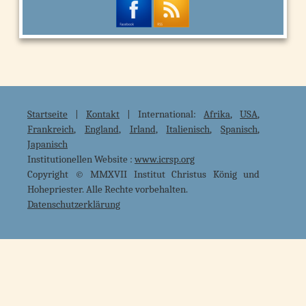
Startseite
|
Kontakt
| International:
Afrika
,
USA
,
Frankreich
,
England
,
Irland
,
Italienisch
,
Spanisch
,
Japanisch
Institutionellen Website :
www.icrsp.org
Copyright © MMXVII Institut Christus König und
Hohepriester. Alle Rechte vorbehalten.
Datenschutzerklärung