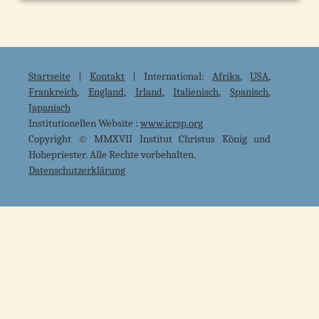
Startseite
|
Kontakt
| International:
Afrika
,
USA
,
Frankreich
,
England
,
Irland
,
Italienisch
,
Spanisch
,
Japanisch
Institutionellen Website :
www.icrsp.org
Copyright © MMXVII Institut Christus König und
Hohepriester. Alle Rechte vorbehalten.
Datenschutzerklärung