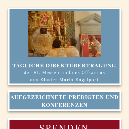
TÄGLICHE DIREKTÜBERTRAGUNG
der Hl. Messen und des Offiziums
aus Kloster Maria Engelport
AUFGEZEICHNETE PREDIGTEN UND
KONFERENZEN
SPENDEN