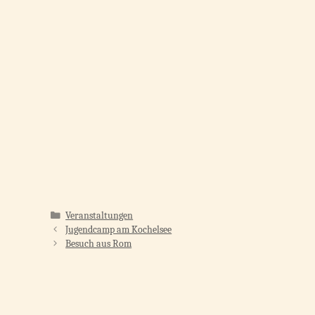
Kategorien
Veranstaltungen
Jugendcamp am Kochelsee
Besuch aus Rom