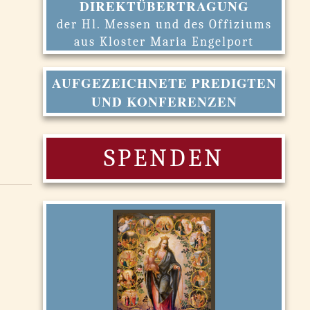
DIREKTÜBERTRAGUNG
der Hl. Messen und des Offiziums
aus Kloster Maria Engelport
AUFGEZEICHNETE PREDIGTEN
UND KONFERENZEN
SPENDEN