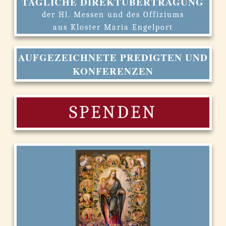
TÄGLICHE DIREKTÜBERTRAGUNG
der Hl. Messen und des Offiziums
aus Kloster Maria Engelport
AUFGEZEICHNETE PREDIGTEN UND
KONFERENZEN
SPENDEN