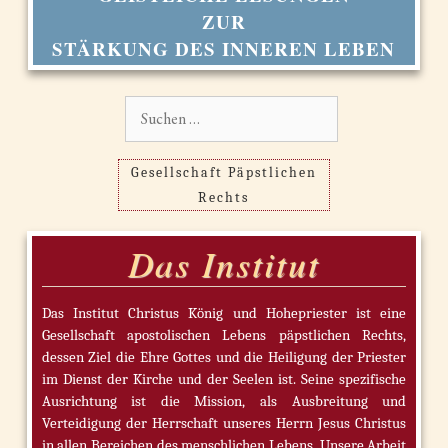
ZUR
STÄRKUNG DES INNEREN LEBEN
Suchen
nach:
Gesellschaft Päpstlichen
Rechts
Das Institut
Das Institut Christus König und Hohepriester ist eine
Gesellschaft apostolischen Lebens päpstlichen Rechts,
dessen Ziel die Ehre Gottes und die Heiligung der Priester
im Dienst der Kirche und der Seelen ist. Seine spezifische
Ausrichtung ist die Mission, als Ausbreitung und
Verteidigung der Herrschaft unseres Herrn Jesus Christus
in allen Bereichen des menschlichen Lebens. Unsere Arbeit