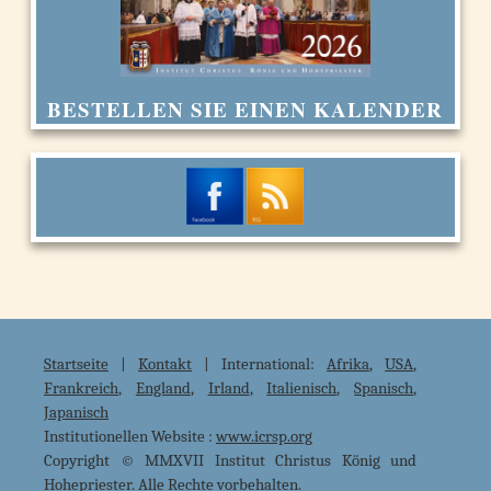
BESTELLEN SIE EINEN KALENDER
Startseite
|
Kontakt
| International:
Afrika
,
USA
,
Frankreich
,
England
,
Irland
,
Italienisch
,
Spanisch
,
Japanisch
Institutionellen Website :
www.icrsp.org
Copyright © MMXVII Institut Christus König und
Hohepriester. Alle Rechte vorbehalten.