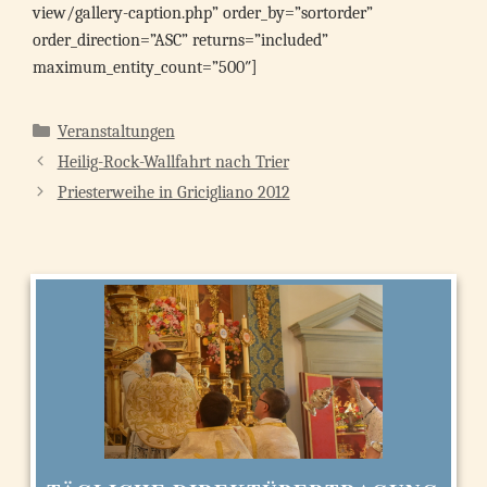
view/gallery-caption.php” order_by=”sortorder”
order_direction=”ASC” returns=”included”
maximum_entity_count=”500″]
Kategorien
Veranstaltungen
Heilig-Rock-Wallfahrt nach Trier
Priesterweihe in Gricigliano 2012