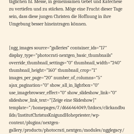
täglichen hl. Messe, in gemeinsamen Gebet und Katechese
zu vertiefen und zu stärken. Möge eine Frucht dieser Tage
sein, dass diese jungen Christen die Hoffnung in ihre
Umgebung besser hineintragen können.
[ngg_images source=”galleries” container_ids=”17″
display_type=”photocrati-nextgen_basic_thumbnails”
override_thumbnail_settings=”0″ thumbnail_width=”240″
thumbnail_height=”160″ thumbnail_crop=”1″
images_per_page=”20″ number_of_columns=”5″
ajax_pagination=”0″ show_all_in_lightbox=”0″
use_imagebrowser_effect=”0″ show_slideshow_link=”0″
slideshow_link_text=”[Zeige eine Slideshow]”
template=”/homepages/7/d666464049/htdocs/clickandbu
ilds/InstitutChristusKnigundHohepriester/wp-
content/plugins/nextgen-
gallery/products/photocrati_nextgen/modules/ngglegacy/