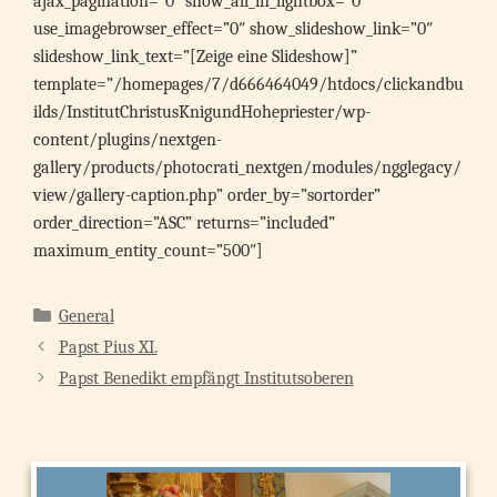
ajax_pagination=”0″ show_all_in_lightbox=”0″
use_imagebrowser_effect=”0″ show_slideshow_link=”0″
slideshow_link_text=”[Zeige eine Slideshow]”
template=”/homepages/7/d666464049/htdocs/clickandbu
ilds/InstitutChristusKnigundHohepriester/wp-
content/plugins/nextgen-
gallery/products/photocrati_nextgen/modules/ngglegacy/
view/gallery-caption.php” order_by=”sortorder”
order_direction=”ASC” returns=”included”
maximum_entity_count=”500″]
Kategorien
General
Papst Pius XI.
Papst Benedikt empfängt Institutsoberen