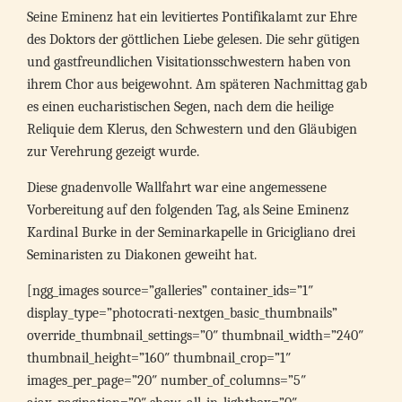
Seine Eminenz hat ein levitiertes Pontifikalamt zur Ehre
des Doktors der göttlichen Liebe gelesen. Die sehr gütigen
und gastfreundlichen Visitationsschwestern haben von
ihrem Chor aus beigewohnt. Am späteren Nachmittag gab
es einen eucharistischen Segen, nach dem die heilige
Reliquie dem Klerus, den Schwestern und den Gläubigen
zur Verehrung gezeigt wurde.
Diese gnadenvolle Wallfahrt war eine angemessene
Vorbereitung auf den folgenden Tag, als Seine Eminenz
Kardinal Burke in der Seminarkapelle in Gricigliano drei
Seminaristen zu Diakonen geweiht hat.
[ngg_images source=”galleries” container_ids=”1″
display_type=”photocrati-nextgen_basic_thumbnails”
override_thumbnail_settings=”0″ thumbnail_width=”240″
thumbnail_height=”160″ thumbnail_crop=”1″
images_per_page=”20″ number_of_columns=”5″